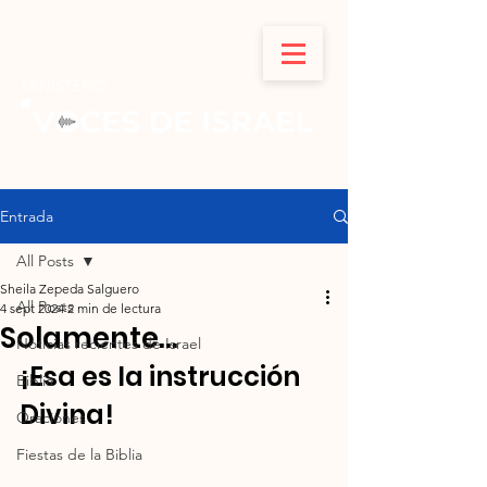
MINISTERIO
Entrada
All Posts
Sheila Zepeda Salguero
All Posts
4 sept 2024
2 min de lectura
Solamente...
Noticias recientes de Israel
¡Esa es la instrucción 
Biblia
Divina!
Oraciones
Fiestas de la Biblia