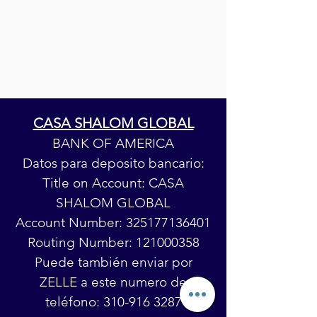
CASA SHALOM GLOBAL
BANK OF AMERICA
Datos para deposito bancario:
Title on Account: CASA
SHALOM GLOBAL
Account Number:
325177136401
Routing Number: 12100
035
8
Puede también enviar por
ZELLE a este numero de
teléfono:
310-916 3287