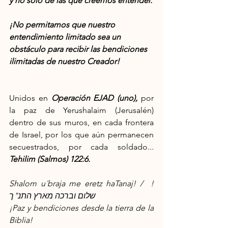
y no sólo de las que creemos entender.
¡No permitamos que nuestro 
entendimiento limitado sea un 
obstáculo para recibir las bendiciones 
ilimitadas de nuestro Creador!
Unidos en 
Operación EJAD (uno),
por 
la paz de Yerushalaim (Jerusalén) 
dentro de sus muros, en cada frontera 
de Israel, por los que aún permanecen 
secuestrados, por cada soldado... 
Tehilim (Salmos) 122:6.
Shalom u´braja me eretz haTanaj! /  !
שלום וברכה מארץ התנ"ך
¡Paz y bendiciones desde la tierra de la 
Biblia!