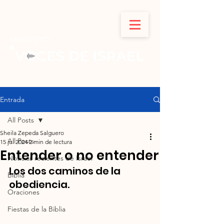
MINISTERIO
Entrada
All Posts
Sheila Zepeda Salguero
All Posts
15 jul 2024
2 min de lectura
Entender o no entender
Noticias recientes de Israel
Los dos caminos de la 
Biblia
obediencia.
Oraciones
Fiestas de la Biblia