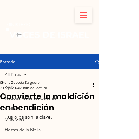
MINISTERIO
Entrada
All Posts
Sheila Zepeda Salguero
All Posts
20 ago 2024
2 min de lectura
Convierte la maldición
Noticias recientes de Israel
en bendición
Biblia
Tus ojos son la clave.
Oraciones
Fiestas de la Biblia